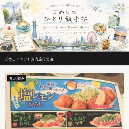
ごめしのひとり飯手帖
大阪を中心にカフェ・飲食店（ごめし）・旅行の体験レビュー
ごめし
イベント
国内旅行
閉店
ちょい飲み