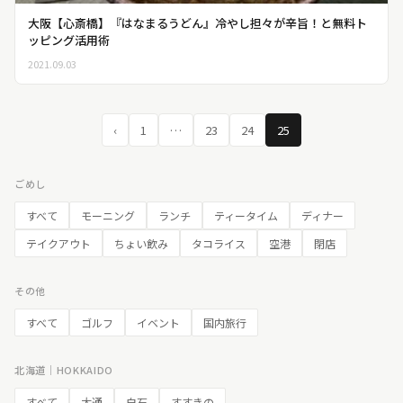
大阪【心斎橋】『はなまるうどん』冷やし担々が辛旨！と無料ト
ッピング活用術
2021.09.03
‹
1
…
23
24
25
ごめし
すべて
モーニング
ランチ
ティータイム
ディナー
テイクアウト
ちょい飲み
タコライス
空港
閉店
その他
すべて
ゴルフ
イベント
国内旅行
北海道｜HOKKAIDO
すべて
大通
白石
すすきの