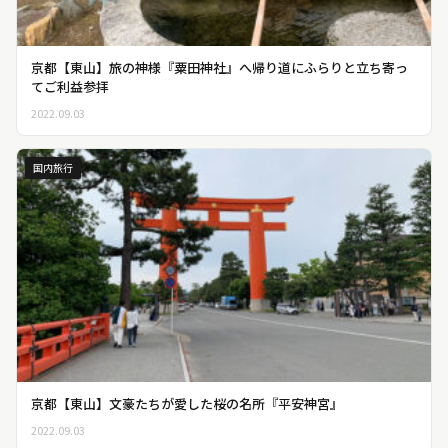
京都【東山】旅の神様『粟田神社』へ帰り道にふらりと立ち寄っ
てご利益参拝
2022.09.03
国内旅行
京都【東山】文豪たちが愛した桜の名所『平安神宮』
2022.09.03