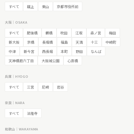
すべて
蹴上
東山
京都市役所前
大阪｜OSAKA
すべて
肥後橋
鶴橋
吹田
江坂
森ノ宮
梅田
新大阪
京橋
長堀橋
福島
天満
十三
中崎町
中津
新今宮
西長堀
本町
野田
なんば
天神橋筋六丁目
大阪城公園
心斎橋
兵庫｜HYOGO
すべて
三宮
尼崎
岩谷
奈良｜NARA
すべて
法隆寺
和歌山｜WAKAYAMA