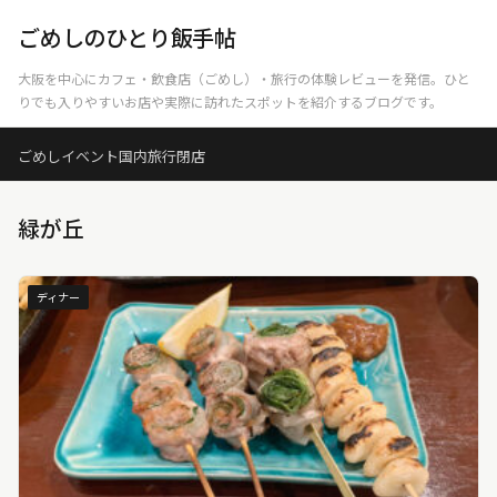
ごめしのひとり飯手帖
大阪を中心にカフェ・飲食店（ごめし）・旅行の体験レビューを発信。ひと
りでも入りやすいお店や実際に訪れたスポットを紹介するブログです。
ごめし
イベント
国内旅行
閉店
緑が丘
ディナー