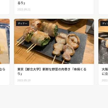
るり』
2023.09.21
ディナー
ディ
なら
東京【都立大学】新鮮な野菜の肉巻き『串焼くる
大阪
り』
に立
2023.05.19
2022