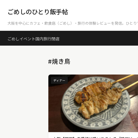
ごめしのひとり飯手帖
大阪を中心にカフェ・飲食店（ごめし）・旅行の体験レビューを発信。ひとり
ごめし
イベント
国内旅行
閉店
#焼き鳥
ディナー