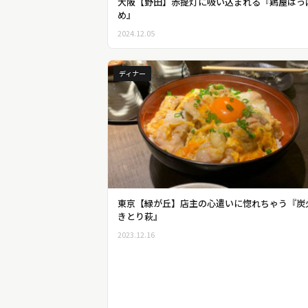
大阪【野田】赤提灯に吸い込まれる『鶏屋はっ
め』
2024.12.05
ディナー
東京【緑が丘】店主の心遣いに惚れちゃう『炭
きとり萩』
2023.12.16