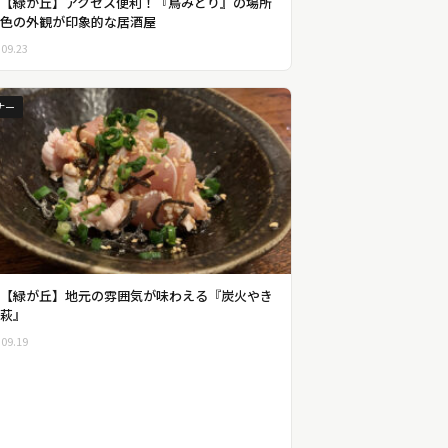
【緑が丘】アクセス便利！『鳥みどり』の場所
色の外観が印象的な居酒屋
.09.23
ナー
【緑が丘】地元の雰囲気が味わえる『炭火やき
萩』
.09.19