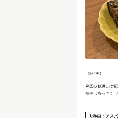
（550円）
今回のお通しは贅
茄子はあっさりし
肉巻串：アスパ