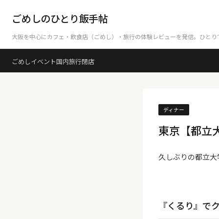
ごめしのひとり飯手帖
大阪を中心にカフェ・飲食店（ごめし）・旅行の体験レビューを発信。ひとり
ごめし
イベント
国内旅行
閉店
ディナー
東京【都立
久しぶりの都立大
『くるり』で