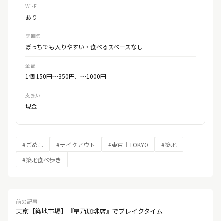
Wi-Fi
あり
雰囲気
ぼっちでも入りやすい・食べるスペースなし
金額
1個 150円〜350円、〜1000円
支払い
現金
#ごめし
#テイクアウト
#東京｜TOKYO
#築地
#築地食べ歩き
前の記事
東京【築地市場】『星乃珈琲店』でブレイクタイム