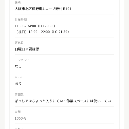
住所
大阪市北区鶴野町4 コープ野村 B101
営業時間
11:30 – 24:00（LO 23:30）
［祝日］18:00 – 22:00（LO 21:30）
定休日
日曜日※要確認
コンセント
なし
Wi-Fi
あり
雰囲気
ぼっちではちょっと入りにくい・作業スペースには使いにくい
金額
1060円
支払い