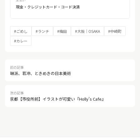
現金・クレジットカード・コード決済
#ごめし
#ランチ
#梅田
#大阪｜OSAKA
#中崎町
#カレー
前の記事
琳派、若冲、ときめきの日本美術
次の記事
京都【市役所前】イラストが可愛い『Holly’s Cafe』