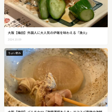
大阪【梅田】外国人に大人気の炉端を味わえる『漁火』
2024.10.09
ちょい飲み
大阪【梅田】バルチカ03『漁師酒場あらき』でコスパ最強の海鮮