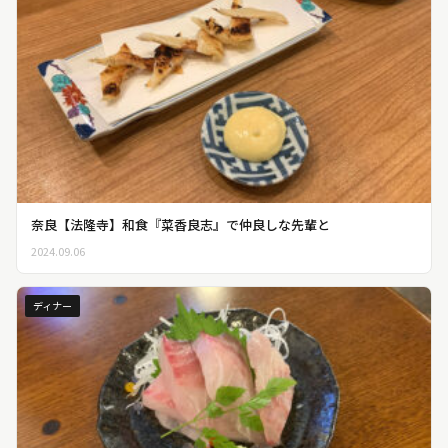
奈良【法隆寺】和食『菜香良志』で仲良しな先輩と
2024.09.06
ディナー