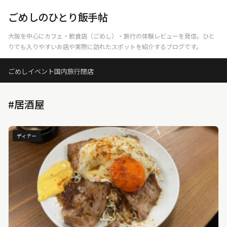
ごめしのひとり飯手帖
大阪を中心にカフェ・飲食店（ごめし）・旅行の体験レビューを発信。ひと
りでも入りやすいお店や実際に訪れたスポットを紹介するブログです。
ごめし
イベント
国内旅行
閉店
#居酒屋
ディナー