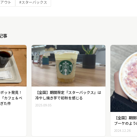
クアウト
#スターバックス
記事
【全国】期間限定『スターバックス』は
スポット発見！
冷やし焼き芋で初秋を感じる
田「カフェ＆ベ
すぎた件
2025.09.05
【全国】期間
ブーケのよう
2024.12.26