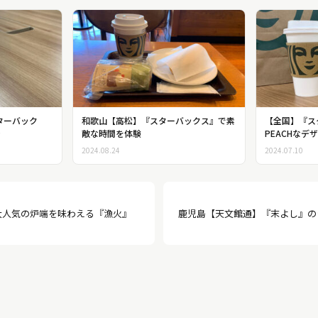
ターバック
和歌山【高松】『スターバックス』で素
【全国】『スタ
ン
敵な時間を体験
PEACHなデ
2024.08.24
2024.07.10
大人気の炉端を味わえる『漁火』
鹿児島【天文館通】『末よし』の