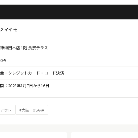
サツマイモ
神梅田本店 1階 食祭テラス
00円
金・クレジットカード・コード決済
間：2023年1月7日から16日
クアウト
#大阪｜OSAKA