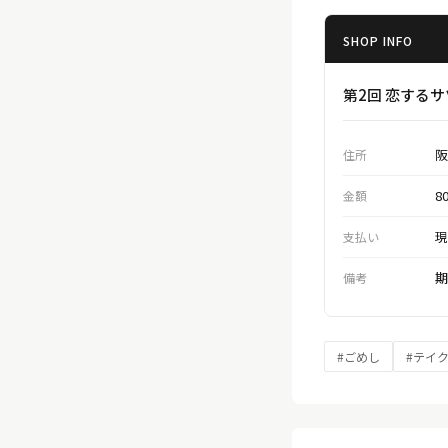
SHOP INFO
第2回 恋する
阪
住所
8
金額
現
支払い
期
備考
#ごめし
#テイ