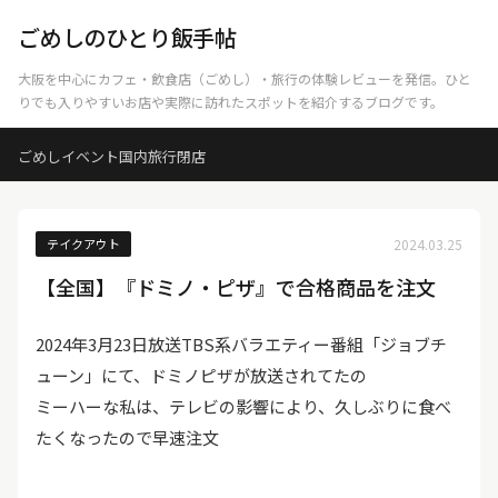
ごめしのひとり飯手帖
大阪を中心にカフェ・飲食店（ごめし）・旅行の体験レビューを発信。ひと
りでも入りやすいお店や実際に訪れたスポットを紹介するブログです。
ごめし
イベント
国内旅行
閉店
テイクアウト
2024.03.25
【全国】『ドミノ・ピザ』で合格商品を注文
2024年3月23日放送TBS系バラエティー番組「ジョブチ
ューン」にて、ドミノピザが放送されてたの
ミーハーな私は、テレビの影響により、久しぶりに食べ
たくなったので早速注文