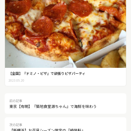
【全国】『ドミノ・ピザ』で欲張りピザパーティ
2023.05.20
前の記事
東京【有明】『築地食堂源ちゃん』で海鮮を味わう
次の記事
【新横浜】お花見シーズン限定の『崎陽軒』