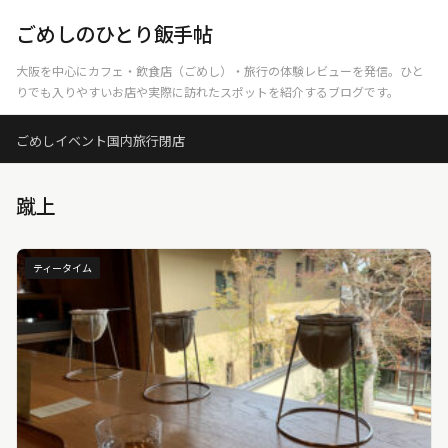
ごめしのひとり飯手帖
大阪を中心にカフェ・飲食店（ごめし）・旅行の体験レビューを発信。ひと
りでも入りやすいお店や実際に訪れたスポットを紹介するブログです。
ごめし
イベント
国内旅行
閉店
蹴上
ティータイム