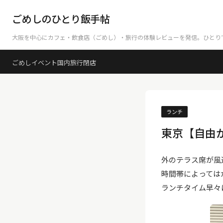
ごめしのひとり飯手帖
大阪を中心にカフェ・飲食店（ごめし）・旅行の体験レビューを発信。ひとり
ごめし
イベント
国内旅行
閉店
ランチ
東京【自由
外のテラス席が風
時間帯によっては
ランチタイム早々