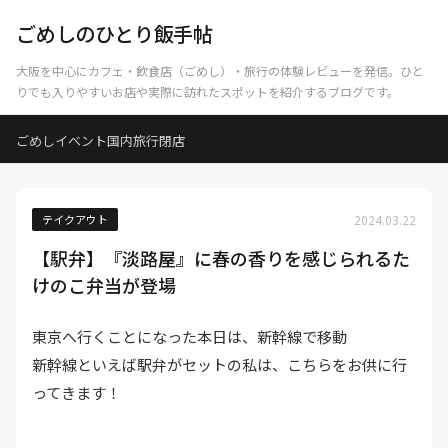
ごめしのひとり飯手帖
大阪を中心にカフェ・飲食店（ごめし）・旅行の体験レビューを発信。ひと
りでも入りやすいお店や実際に訪れたスポットを紹介するブログです。
ごめし
イベント
国内旅行
閉店
テイクアウト
2024.03.22
【駅弁】『淡路屋』に春の香りを感じられるた
けのこ弁当が登場
東京へ行くことになった本日は、新幹線で移動
新幹線といえば駅弁がセットの私は、こちらをお供に行
ってきます！