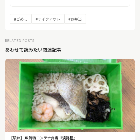
#ごめし
#テイクアウト
#お弁当
RELATED POSTS
あわせて読みたい関連記事
【駅弁】JR貨物コンテナ弁当『淡路屋』